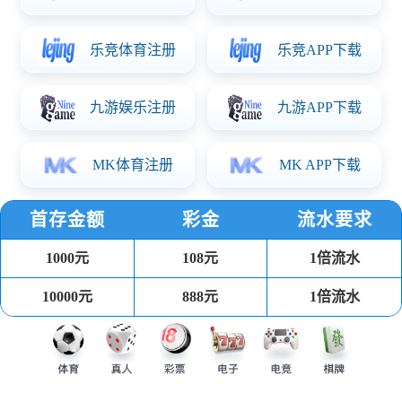
PK北京队心理调控数据
中国乒乓球队的教练更迭，总能掀起一场关于“技术”
与“心理”的深度辩论。近期，随着王励勤与刘国梁两
位前“双子星”的执教理念被频繁对比，一场围绕“上海
帮技术流”与“北京队心理调控”的乒乓哲学之争，正在
国家队训练基地内悄然升温。前者以王励勤、王皓等
上海系教练为代表，强调动作定型与击球质量的硬核
提升；后者则以刘国梁、马琳等北京队背景的教练为
核心，擅长用数据分析和心理干预，将比赛胜负的确
定性推向极致。这两种截然不同的执教哲学，正通过
新一代球员的成绩单，展现出各自的锋芒与短板。