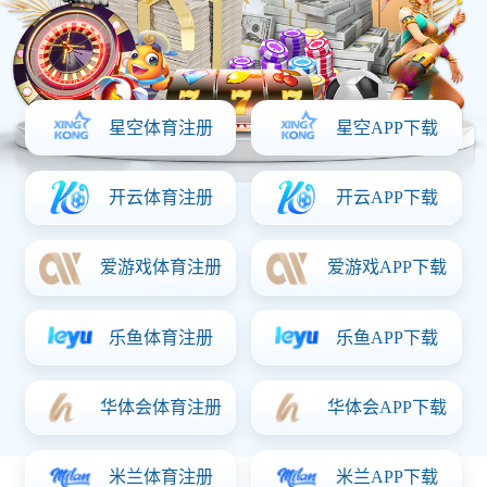
多元业务 · 稳健扩张
米兰官网 深耕体育数据与互动内容服务，产品体系涵盖赛事直
播、移动端内容分发、社区互动与本地化运营。平台覆盖多个语
种与终端系统，用户规模持续增长。
核心系统采用模块化架构及高并发优化机制，在各类赛事高峰期
亦能保持稳定流畅响应，确保每一位用户都能获得快速、顺畅的
操作体验。