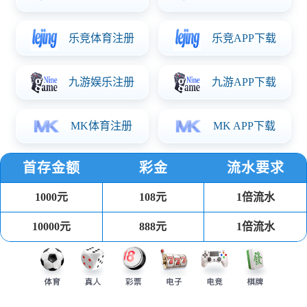
法律法规要求或监管部门依法调取
五、信息保护措施
平台采用多重防护机制确保米兰官网服务中您的数据安全，包括
但不限于：
HTTPS 加密传输
权限分级与访问控制
系统审计与异常行为识别
六、用户权利
您拥有以下数据权利：
访问、更正、删除个人信息
申请注销账户或停止使用服务
关闭授权功能如位置服务或通知