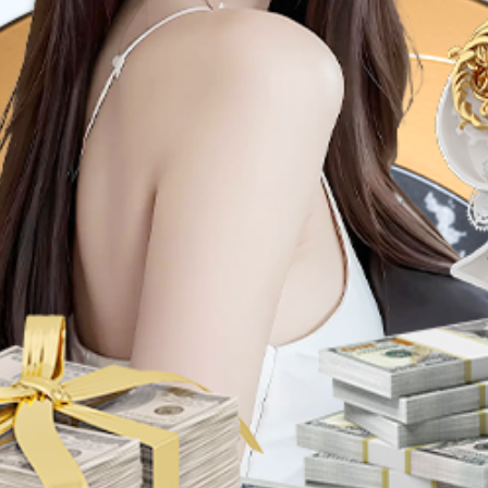
可及的梦想。这一话题，正引发休城球迷和媒体
杰伦·格林的防守短板：从“漏
过去几个赛季，杰伦·格林凭借爆炸性的得分能力
端，他经常被对手作为突破口。无论是面对挡拆
集中，格林的防守效率始终徘徊在联盟后卫的中
的防守效率往往会下降几个百分点。这种“攻强守
限制对方箭头人物，更在关键时刻容易成为对手
附加赛的硬实力，格林必须从防守意识、横移速
转化为实实在在的防守贡献。
防守提升带来的连锁反应：
格林防守的提升，绝不仅仅是一个球员的进步，
可靠的防守点将解放火箭的锋线群，让申京、史