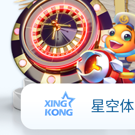
杰伦·格林下赛季若能提升防
守，火箭有望冲击附加赛？