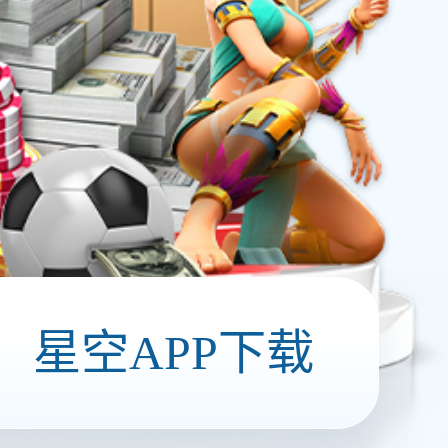
在抢断和封盖上贡献能量时，火箭标志性的
的就是在开放空间下完成终结。此外，主教
攻防一体的格林，在排兵布阵上将拥有更多
。这种正向循环，正是火箭从“乐透区”迈
”，而是“够不够”
队已经站稳脚跟，湖人和勇士等老牌劲旅也
伦·格林在防守端完成蜕变，还需要年轻球
观来说，单靠格林一人防守的进步，不足以
提升至联盟平均水准以上，火箭就拥有了一
对同级别球队时多一份胜算。从目前球队的
板恰恰在于防守端的稳定性。因此，杰伦·
继续沉沦，还是真正向附加赛发起的冲锋。