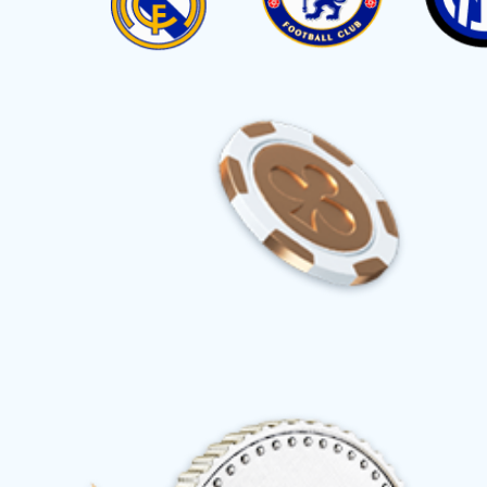
覆盖实时赛
首页
/
体育看点
/ 正文