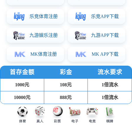
佳”目标
在近期的一场关键比赛中，曼联门将安德烈·奥纳纳因
战术调整被教练组移至后场更靠前的位置，这一看似
微小的变动却意外激发了其本赛季最出色的一场比
赛。赛后，这位喀麦隆国门在接受采访时坦言，这次
位置调整让他找回了昔日的自信，并直言不讳地透
露，他的终极目标是成为“世界最佳”门将。
位置前移激活全能属性，技术优势得
以释放
奥纳纳的出色表现并非偶然。在阿贾克斯和国际米兰
时期，他便是以“出球型门将”闻名，其脚下的控球能