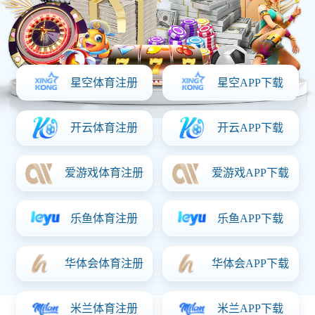
从这里开始
覆盖实时赛事、专业数据、高清视频，
米兰官网
APP
与网页版为您提供便捷的体育服务。
APP下载
网页版入口
首页
/
体育看点
/ 正文
2026-06-08 14:19
65 次阅读
阿森纳阿尔特塔续约陷入僵局，克伦克家